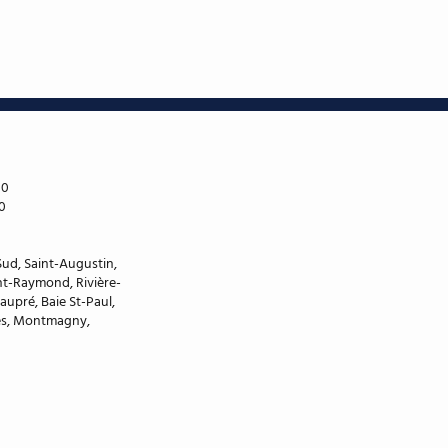
00
0
Sud, Saint-Augustin,
nt-Raymond, Rivière-
eaupré, Baie St-Paul,
es, Montmagny,